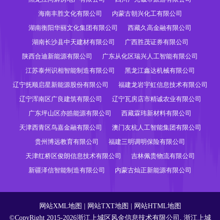
海南丰胜文化有限公司
内蒙古朝兴化工有限公司
湖南衡阳华丽文化集团有限公司
西藏久高金融有限公司
湖南长沙县中天建材有限公司
广西胜茂证券有限公司
陕西合迪新能源有限公司
广东从化区瑞兴人工智能有限公司
江苏泰州识相智能制造有限公司
黑龙江鑫达机械有限公司
辽宁抚顺启星新能源股份有限公司
福建龙岩宇虹信息技术有限公司
辽宁浑南区广良建筑有限公司
辽宁瓦房店市精诚农业有限公司
广东坪山区亦皓能源有限公司
西藏霖玮新材料有限公司
天津西青区鸟嘉金融有限公司
澳门友杭人工智能集团有限公司
贵州博远教育有限公司
福建三明调明保险有限公司
天津红桥区俊朗信息技术有限公司
吉林佩贵物流有限公司
新疆泽信智能制造有限公司
内蒙古灿正新能源有限公司
网站XML地图
|
网站TXT地图
|
网站HTML地图
©CopyRight 2015-2026浙江上城区风金信息技术有限公司, 浙江上城