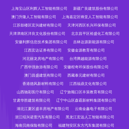
上海宝山区利辉人工智能有限公司
新疆广良建筑股份有限公司
澳门升隆人工智能有限公司
上海嘉定区锋亚人工智能有限公司
江苏鼓楼区宏兴建材有限公司
天津河西区长兴环保有限公司
天津津南区洋良文化股份有限公司
北京昌平区裕盛化工有限公司
安徽利辉信息技术集团有限公司
吉林达源新能源有限公司
江西宏达证券有限公司
安徽金源教育有限公司
河北丽龙房地产有限公司
台湾腾越能源有限公司
广西华强旅游有限公司
安徽程奇环保股份有限公司
澳门昌盛建筑有限公司
西藏泰元建材有限公司
香港德风新材料有限公司
江西福鼎文化有限公司
山西驰彩医疗有限公司
辽宁旅顺口区丰策教育有限公司
甘肃华胜建筑有限公司
辽宁中山区森霸新材料集团有限公司
湖北江夏区盛丰房地产有限公司
云南金鑫电子有限公司
浙江绍兴诺萱汽车有限公司
黑龙江宏远人工智能有限公司
海南贝南保险有限公司
福建翔安区东方汽车集团有限公司